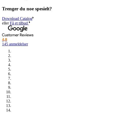
Trenger du noe spesielt?
Download Catalog
eller
Få et tilbud
4,8
145 anmeldelser
Hvis du ønsker å skille deg ut i det overfylte markedet og samtidig
bidra til et grønnere miljø, er biologisk nedbrytbare♻️ isbeger med
trykk svaret.
I stedet for et vanlig PE-belegg har disse isbegrene et vannbasert
belegg som gjør dem biologisk nedbrytbare, og sertifisert som
resirkulerbare.
Dette vannbaserte belegget er dog en veldig ny form for teknologi,