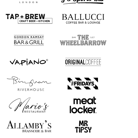
Maksimal synlighet for varemerket
Disse isbegrene kan trykkes rundt i alle farger, noe som gir en
utmerket mulighet til å fremheve varemerket ditt.
Fargene kan være så sterke eller dempede som du ønsker, slik at du
kan skape et design som virkelig gjenspeiler merkevarens identitet.
Til og med dekslene på disse karene kan trykkes, noe som gir ekstra
plass til synlighet og kreativitet.
Det betyr at du kan utnytte plassen på karene fullt ut til å inkorporere
merkevarens logo, fargevalg og til og med merkevarens historie eller
misjon.
Du kan velge å gjenta designet på iskrembegrene, eller du kan bruke
denne plassen til å gi tilleggsinformasjon om isen, for eksempel om
ingrediensene, næringsinnhold eller til og med en morsom
opplysning om varemerket ditt!
På denne måten blir iskrembegrene ikke bare iskrembeholdere, men
et kreativt medium som du kan bruke til å kommunisere med
kundene dine og forsterke merkevarens image.
Isbegre med ekspresstrykk: Ditt valg for