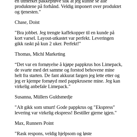
en utmerket pakkeprøve slik at jeg kunne se alle
De er laget av papir av høy kvalitet og er en unik og stilig måte å
produktene på forhånd. Veldig imponert over produktet
servere iskrem på.
og tjenesten."
Men sjarmen stopper ikke der. Med logoen din godt synlig hjelper
Chase, Doist
disse begrene kundene med å huske og gjenkjenne merkevaren din,
noe som forsterker merkevarehistorien din og skaper kontakt med
"Bra jobbet. Jeg trengte kaffekopper til en kunde på
kundene.
kort varsel. Layout-utkastet var perfekt. Leveringen
gikk raskt på kun 2 uker. Perfekt!"
Disse koppene passer til både små og store kvanta, avhengig av
kundenes behov. De er tilgjengelige i mange størrelser, og passer til
Thomas, Michl Marketing
både en liten og en stor porsjon iskrem, avhengig av kundens sult.
“Det var en fornøyelse å kjøpe pappkrus hos Limepack,
Denne fleksibiliteten i størrelsesalternativene sikrer at alle kunders
de svarte med det samme og forstod behovene mine
behov blir dekket, uansett hvor stort eller lite is- eller gelatosuget er.
helt fra starten. De fant akkurat fargen jeg lette etter og
jeg er kjempe fornøyd med pappkrusene mine. Jeg kan
Med disse ulike størrelsene kan iskremmerket ditt tilfredsstille alle,
virkelig anbefale Limepack."
noe som gjør det til et allsidig valg for alle iskremelskere der ute.
Susanna, Müllers Guldsmedje
Plantebaserte BIO-iskrembegre: En
miljøvennlig løsning
"Alt gikk som smurt! Gode pappkrus og "Ekspress"
levering var virkelig ekspress! Bestiller gjerne igjen."
Max, Runners Point
"Rask respons, veldig hjelpsom og løste