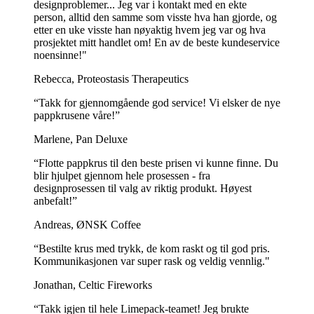
designproblemer... Jeg var i kontakt med en ekte
person, alltid den samme som visste hva han gjorde, og
etter en uke visste han nøyaktig hvem jeg var og hva
prosjektet mitt handlet om! En av de beste kundeservice
noensinne!"
Rebecca, Proteostasis Therapeutics
“Takk for gjennomgående god service! Vi elsker de nye
pappkrusene våre!”
Marlene, Pan Deluxe
“Flotte pappkrus til den beste prisen vi kunne finne. Du
blir hjulpet gjennom hele prosessen - fra
For bedrifter som ønsker å være miljøbevisste, er biologisk
designprosessen til valg av riktig produkt. Høyest
nedbrytbare isbeger med PLA-belegg et utmerket valg.
anbefalt!”
PLA er laget av planter og er et biologisk nedbrytbart og
Andreas, ØNSK Coffee
komposterbart materiale som er et miljøvennlig alternativ til PE-
plastbelegg.
“Bestilte krus med trykk, de kom raskt og til god pris.
Kommunikasjonen var super rask og veldig vennlig."
Begrene kan trykkes med valgfri farge og design, noe som gjør dem
til et fantastisk valg for bedrifter som ønsker å kombinere
Jonathan, Celtic Fireworks
miljøansvar med merkevaresynlighet.
“Takk igjen til hele Limepack-teamet! Jeg brukte