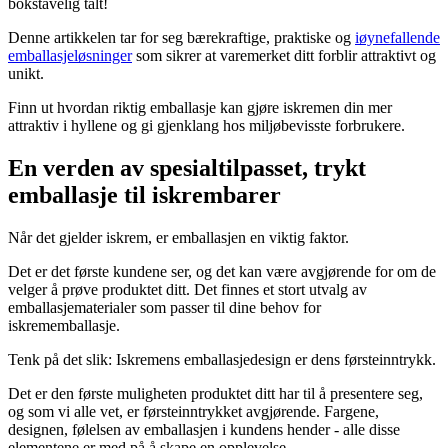
bokstavelig talt!
Denne artikkelen tar for seg bærekraftige, praktiske og
iøynefallende
emballasjeløsninger
som sikrer at varemerket ditt forblir attraktivt og
unikt.
Finn ut hvordan riktig emballasje kan gjøre iskremen din mer
attraktiv i hyllene og gi gjenklang hos miljøbevisste forbrukere.
En verden av spesialtilpasset, trykt
emballasje til iskrembarer
Når det gjelder iskrem, er emballasjen en viktig faktor.
Det er det første kundene ser, og det kan være avgjørende for om de
velger å prøve produktet ditt. Det finnes et stort utvalg av
emballasjematerialer som passer til dine behov for
iskrememballasje.
Tenk på det slik: Iskremens emballasjedesign er dens førsteinntrykk.
Det er den første muligheten produktet ditt har til å presentere seg,
og som vi alle vet, er førsteinntrykket avgjørende. Fargene,
designen, følelsen av emballasjen i kundens hender - alle disse
elementene er med på å skape en opplevelse.