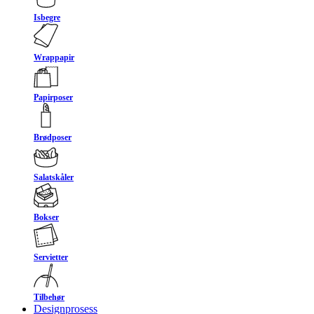
Isbegre
Wrappapir
Papirposer
Brødposer
Salatskåler
Bokser
Servietter
Tilbehør
Designprosess