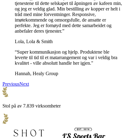
Isbeger med eget trykk og lokk: Optimal
tjenestene til dette selskapet til åpningen av kafeen min,
og jeg er veldig glad. Min bestilling av kopper er helt i
produktreklame
tråd med mine forventninger. Responsive,
imøtekommende og omsorgsfulle, de ansatte er
Når det gjelder servering av iskrem på en måte som sikrer at
perfekte. Jeg er fornøyd med dette samarbeidet og
produktet er friskt og beskyttet mot forurensning, samtidig som det
anbefaler deres tjenester.”
tilfører et sofistikert preg, er iskremglass med eget trykk og lokk det
beste valget.
Lola, Lola & Smith
Disse iskrembegrene er et utmerket valg for servering av iskrem,
“Super kommunikasjon og hjelp. Produktene ble
siden de ikke bare bevarer kvaliteten, men også forbedrer
leverte til tid til et matarrangement og var i veldig bra
presentasjonen.
kvalitet - ville absolutt handle her igjen."
I tillegg kan de fryses ned i opptil 6 måneder, noe som sikrer
Hannah, Healy Group
langvarig holdbarhet. Det betyr at isen kan oppbevares og nytes av
Previous
Next
kundene lenge etter at den er laget, uten at det går ut over smak eller
kvalitet.
Dette er spesielt gunstig for bedrifter som produserer iskrem i store
mengder eller som har sesongbaserte smaker.
Stol på av 7.839 virksomheter
Ved å fryse ned iskremen i disse beholderne kan de sikre at
produktet alltid er tilgjengelig, uavhengig av årstid eller
produksjonsplaner.