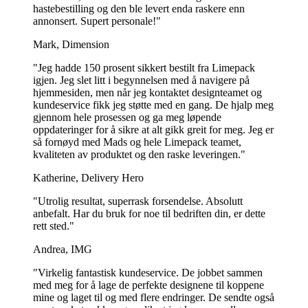
merkevaren din til gleden og tilfredsstillelsen ved å nyte en
hastebestilling og den ble levert enda raskere enn
forfriskende gelato eller iskrem🥪.
annonsert. Supert personale!"
Mark, Dimension
Matte iskrembegre med logo: Perfekt for
en naturlig, jordnær estetikk
"Jeg hadde 150 prosent sikkert bestilt fra Limepack
igjen. Jeg slet litt i begynnelsen med å navigere på
hjemmesiden, men når jeg kontaktet designteamet og
kundeservice fikk jeg støtte med en gang. De hjalp meg
gjennom hele prosessen og ga meg løpende
oppdateringer for å sikre at alt gikk greit for meg. Jeg er
så fornøyd med Mads og hele Limepack teamet,
kvaliteten av produktet og den raske leveringen."
Katherine, Delivery Hero
"Utrolig resultat, superrask forsendelse. Absolutt
anbefalt. Har du bruk for noe til bedriften din, er dette
rett sted."
Andrea, IMG
"Virkelig fantastisk kundeservice. De jobbet sammen
Hvis du er ute etter å markere deg og gjøre varemerket ditt mer
med meg for å lage de perfekte designene til koppene
synlig, er matte iskrembegremed logo det perfekte valget!
mine og laget til og med flere endringer. De sendte også