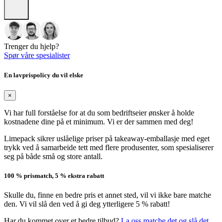
Trenger du hjelp?
Spør våre spesialister
En lavprispolicy du vil elske
×
Vi har full forståelse for at du som bedriftseier ønsker å holde
kostnadene dine på et minimum. Vi er der sammen med deg!
Limepack sikrer uslåelige priser på takeaway-emballasje med eget
trykk ved å samarbeide tett med flere produsenter, som spesialiserer
seg på både små og store antall.
100 % prismatch, 5 % ekstra rabatt
Skulle du, finne en bedre pris et annet sted, vil vi ikke bare matche
den. Vi vil slå den ved å gi deg ytterligere 5 % rabatt!
Har du kommet over et bedre tilbud?
La oss matche det og slå det