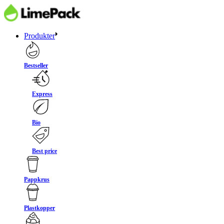
Produkter
Bestseller
Express
Bio
Best price
Pappkrus
Plastkopper