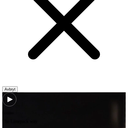
Avbryt
Se video
The Limepack way