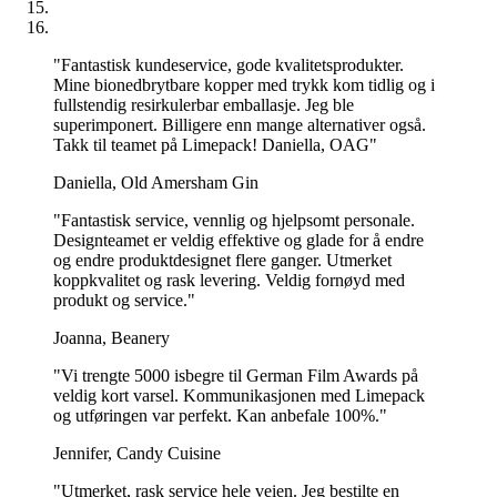
som de fleste gjenvinnigsstasjoner ikke har oppdaterte systemer nok
til å gjenkjenne enda, og derfor vil de fleste kommuner kreve at man
kaster dem i restavfallet.
"Fantastisk kundeservice, gode kvalitetsprodukter.
Dette vil si at begrene kan brytes ned under de rette miljøforholdene,
Mine bionedbrytbare kopper med trykk kom tidlig og i
men vi anbefaler på det sterkeste at du resirkulerer dem på riktig
fullstendig resirkulerbar emballasje. Jeg ble
måte, og kaster dem i restavfallet slik at gjenvinningsstasjonene kan
superimponert. Billigere enn mange alternativer også.
håndtere dem på riktig måte.
Takk til teamet på Limepack! Daniella, OAG"
Du kan alltids sjekke gjenvinningsprosessen med din lokale
Daniella, Old Amersham Gin
gjenvinningsstasjon eller kommune.
"Fantastisk service, vennlig og hjelpsomt personale.
Det er imidlertid ikke bare det miljøvennlige aspektet som gjør disse
Designteamet er veldig effektive og glade for å endre
koppene til noe helt spesielt.
og endre produktdesignet flere ganger. Utmerket
koppkvalitet og rask levering. Veldig fornøyd med
De er også en visuell fryd, og gir deg muligheten til å vise frem
produkt og service."
merkevarelogoen din på en levende og tiltalende måte, ettersom de
kan trykkes i hvilken som helst farge og med hvilket som helst
Joanna, Beanery
design du ønsker!
"Vi trengte 5000 isbegre til German Film Awards på
Disse iskrembegrene er ikke bare beholdere for det deilige produktet
veldig kort varsel. Kommunikasjonen med Limepack
ditt, de er også en vandrende reklame som viser merkevarens
og utføringen var perfekt. Kan anbefale 100%."
identitet! Når kundene går rundt og nyter den forfriskende godbiten,
er logoen din synlig for alle.
Jennifer, Candy Cuisine
Dette øker ikke bare merkevarens synlighet, men knytter også
"Utmerket, rask service hele veien. Jeg bestilte en