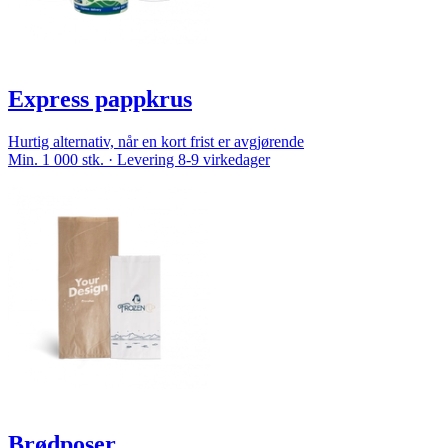
Express pappkrus
Hurtig alternativ, når en kort frist er avgjørende
Min. 1 000 stk. · Levering 8-9 virkedager
Brødposer