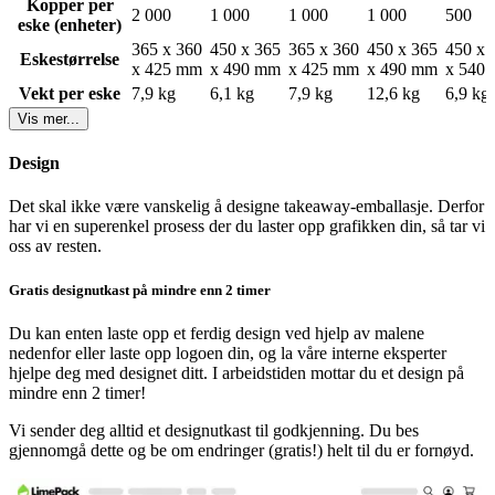
Kopper per
størrelser – fra den lille espressokoppen på 4 oz til den største på 20
2 000
1 000
1 000
1 000
500
eske
(enheter)
oz:
365 x 360
450 x 365
365 x 360
450 x 365
450 x 
Eskestørrelse
x 425 mm
x 490 mm
x 425 mm
x 490 mm
x 540
4 oz
7 oz
Vekt per eske
7,9 kg
6,1 kg
7,9 kg
12,6 kg
6,9 kg
8 oz
(
Mest populær)
Vis mer...
12 oz
16 oz
Design
20 oz
Det skal ikke være vanskelig å designe takeaway-emballasje. Derfor
8 oz er kundens klare favoritt – en typisk medium størrelse, perfekt
har vi en superenkel prosess der du laster opp grafikken din, så tar vi
til arrangementer og smaksprøver.
oss av resten.
For 7 og 20 oz tilbyr vi leveringstid på 4 uker for å gi deg den beste
prisen, dersom du kan vente. Alle andre størrelser finnes også med
Gratis designutkast på mindre enn 2 timer
lengre leveringstid og lavere priser på våre
Bestseller-pappkopper
.
Du kan enten laste opp et ferdig design ved hjelp av malene
Express-pappkopper fra kun 1 000 stk.
nedenfor eller laste opp logoen din, og la våre interne eksperter
hjelpe deg med designet ditt. I arbeidstiden mottar du et design på
Med minimumsbestilling på bare 1 000 kopper er våre Express et
mindre enn 2 timer!
populært valg til alle typer arrangementer, med mulighet for å variere
Vi sender deg alltid et designutkast til godkjenning. Du bes
designene enkelt mellom flere størrelser.
gjennomgå dette og be om endringer (gratis!) helt til du er fornøyd.
Vi samarbeider med produsenter i Storbritannia og Europa for å
sikre lave minimumsantall og imponerende leveringstider.