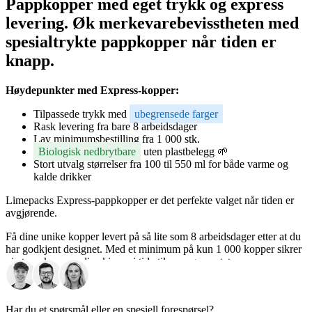
Pappkopper med eget trykk og express
levering.
Øk merkevarebevisstheten med
spesialtrykte pappkopper når tiden er
knapp.
Høydepunkter med Express-kopper:
Tilpassede trykk med
ubegrensede farger
Rask levering fra bare 8 arbeidsdager
Lav minimumsbestilling fra 1 000 stk.
Biologisk nedbrytbare
uten plastbelegg 🌱
Stort utvalg størrelser fra 100 til 550 ml for både varme og
kalde drikker
Limepacks Express-pappkopper er det perfekte valget når tiden er
avgjørende.
Få dine unike kopper levert på så lite som 8 arbeidsdager etter at du
har godkjent designet. Med et minimum på kun 1 000 kopper sikrer
vi at merkevaren din skinner i tide til arrangementet.
Velg leveringsplanen som passer din frist, legg til
designinstruksjoner, fullfør bestillingen, og vi tar oss av resten.
Har du et spørsmål eller en spesiell forespørsel?