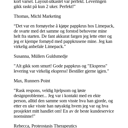
kort varsel. Layout-utkastet var perfekt. Leveringen
gikk raskt på kun 2 uker. Perfekt!"
Thomas, Michl Marketing
“Det var en fornøyelse å kjøpe pappkrus hos Limepack,
de svarte med det samme og forstod behovene mine
helt fra starten. De fant akkurat fargen jeg lette etter og
jeg er kjempe fornøyd med pappkrusene mine. Jeg kan
virkelig anbefale Limepack."
Susanna, Müllers Guldsmedje
"Alt gikk som smurt! Gode pappkrus og "Ekspress"
levering var virkelig ekspress! Bestiller gjerne igjen."
Max, Runners Point
"Rask respons, veldig hjelpsom og løste
designproblemer... Jeg var i kontakt med en ekte
person, alltid den samme som visste hva han gjorde, og
etter en uke visste han nøyaktig hvem jeg var og hva
prosjektet mitt handlet om! En av de beste kundeservice
noensinne!"
Rebecca, Proteostasis Therapeutics