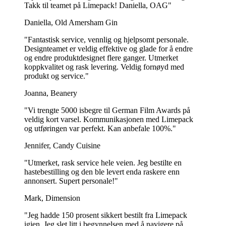
Absolutt! Våre kopper er allsidige og designet for både varme og
Takk til teamet på Limepack! Daniella, OAG"
kalde drikker – uten søl eller lekkasjer.
Daniella, Old Amersham Gin
Har koppene matt eller blank finish?
"Fantastisk service, vennlig og hjelpsomt personale.
Designteamet er veldig effektive og glade for å endre
Koppene har en matt overflate, men hvis designet ditt har mye trykk
og endre produktdesignet flere ganger. Utmerket
eller mørke farger, kan trykket se litt blankt ut på grunn av
koppkvalitet og rask levering. Veldig fornøyd med
digitaltrykkprosessen.
produkt og service."
Hvilke trykkmetoder tilbyr dere?
Joanna, Beanery
"Vi trengte 5000 isbegre til German Film Awards på
Vi tilbyr digitaltrykk for små bestillinger, offset for middels opplag
veldig kort varsel. Kommunikasjonen med Limepack
og fleksotrykk for store opplag. Hver metode tilpasses ulike behov
og utføringen var perfekt. Kan anbefale 100%."
og budsjetter.
Jennifer, Candy Cuisine
Er disse koppene mikrobølgesikre?
"Utmerket, rask service hele veien. Jeg bestilte en
Våre Express-pappkopper er hovedsakelig laget for servering av
hastebestilling og den ble levert enda raskere enn
drikke og snacks, men er ikke egnet for mikrobølgeovn – spesielt
annonsert. Supert personale!"
ikke med PE-belegg.
Mark, Dimension
Kan jeg bruke pappkoppene til alkoholholdige
"Jeg hadde 150 prosent sikkert bestilt fra Limepack
drikker?
igjen. Jeg slet litt i begynnelsen med å navigere på