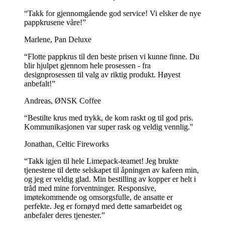
“Takk for gjennomgående god service! Vi elsker de nye
pappkrusene våre!”
Marlene, Pan Deluxe
“Flotte pappkrus til den beste prisen vi kunne finne. Du
blir hjulpet gjennom hele prosessen - fra
designprosessen til valg av riktig produkt. Høyest
anbefalt!”
Andreas, ØNSK Coffee
“Bestilte krus med trykk, de kom raskt og til god pris.
Kommunikasjonen var super rask og veldig vennlig."
Jonathan, Celtic Fireworks
“Takk igjen til hele Limepack-teamet! Jeg brukte
tjenestene til dette selskapet til åpningen av kafeen min,
og jeg er veldig glad. Min bestilling av kopper er helt i
tråd med mine forventninger. Responsive,
imøtekommende og omsorgsfulle, de ansatte er
perfekte. Jeg er fornøyd med dette samarbeidet og
anbefaler deres tjenester.”