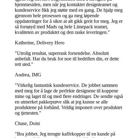
hjemmesiden, men når jeg kontaktet designteamet og
Ingen pappkopper som produseres i Europa er sertifisert til bruk med
kundeservice fikk jeg støtte med en gang. De hjalp meg
alkohol. Mange av kundene våre har likevel hatt gode erfaringer
gjennom hele prosessen og ga meg løpende
med å bruke koppene til drikker med et alkoholinnhold på opptil 5
oppdateringer for å sikre at alt gikk greit for meg. Jeg er
%. Hvor godt koppene holder, kan likevel variere avhengig av flere
så fornøyd med Mads og hele Limepack teamet,
faktorer, for eksempel type alkohol, hvilke miksere som brukes, om
kvaliteten av produktet og den raske leveringen."
drikken er kullsyreholdig, temperatur og hvor mye koppene
håndteres eller ristes. Vi anbefaler derfor alltid at du tester din egen
Katherine, Delivery Hero
bruk på forhånd for å forsikre deg om at koppene oppfyller
behovene dine.
"Utrolig resultat, superrask forsendelse. Absolutt
anbefalt. Har du bruk for noe til bedriften din, er dette
Vis mer...
rett sted."
Andrea, IMG
"Virkelig fantastisk kundeservice. De jobbet sammen
med meg for å lage de perfekte designene til koppene
mine og laget til og med flere endringer. De sendte også
en utmerket pakkeprøve slik at jeg kunne se alle
produktene på forhånd. Veldig imponert over produktet
og tjenesten."
Chase, Doist
"Bra jobbet. Jeg trengte kaffekopper til en kunde på