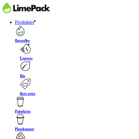
Produkter
Bestseller
Express
Bio
Best price
Pappkrus
Plastkopper