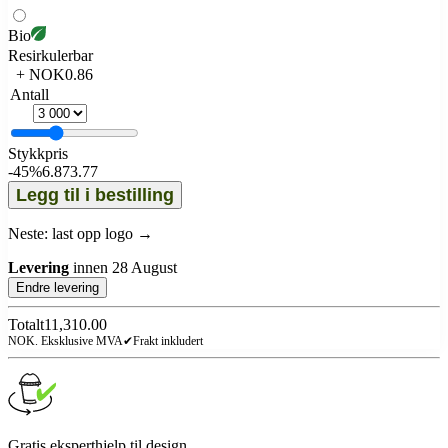
Bio
Resirkulerbar
+ NOK0.86
Antall
Stykkpris
-
45%
6.87
3.77
Legg til i bestilling
Neste: last opp logo →
Levering
innen
28 August
Endre levering
Totalt
11,310.00
NOK. Eksklusive MVA
✔
Frakt inkludert
Gratis eksperthjelp til design