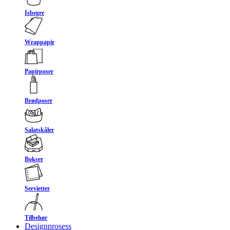
Isbegre
Wrappapir
Papirposer
Brødposer
Salatskåler
Bokser
Servietter
Tilbehør
Designprosess