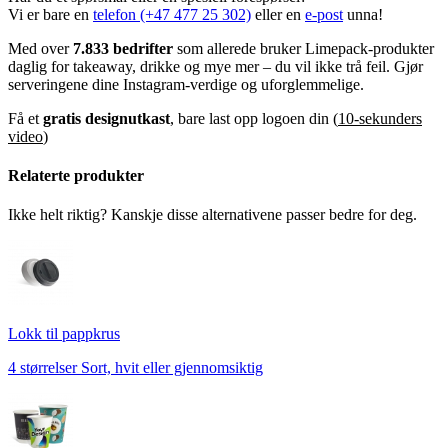
Vi er bare en
telefon (+47 477 25 302)
eller en
e-post
unna!
Trykkmuligheter for ambisiøse merkevarer
Med over
7.833 bedrifter
som allerede bruker Limepack-produkter
Akkurat som våre Bestselgere er disse koppene fulle av
daglig for takeaway, drikke og mye mer – du vil ikke trå feil. Gjør
trykkmuligheter og tilbyr fullt tilpassbare trykk med ubegrensede
serveringene dine Instagram-verdige og uforglemmelige.
farger. Fra logoer til illustrasjoner og til og med bilder – du kan la
koppene bringe merkevaren din til live.
Få et
gratis designutkast
, bare last opp logoen din (
10-sekunders
video
)
Relaterte produkter
Vårt dedikerte designteam er klart til å realisere din visjon og leverer
Ikke helt riktig? Kanskje disse alternativene passer bedre for deg.
en designskisse på bare 2 timer i arbeidstiden – selv før bestilling.
Den ideelle løsningen når fristen nærmer seg raskt.
Et alternativ for alle drikker – Enkel eller dobbel
vegg
Lokk til pappkrus
Uansett om du serverer kalde, lunkne eller varme drikker, har vi et
4 størrelser Sort, hvit eller gjennomsiktig
alternativ for deg.
Enkel vegg er ideell for kalde drikker som brus, juice og lunken
kaffe med melk. Perfekt til arrangementer!