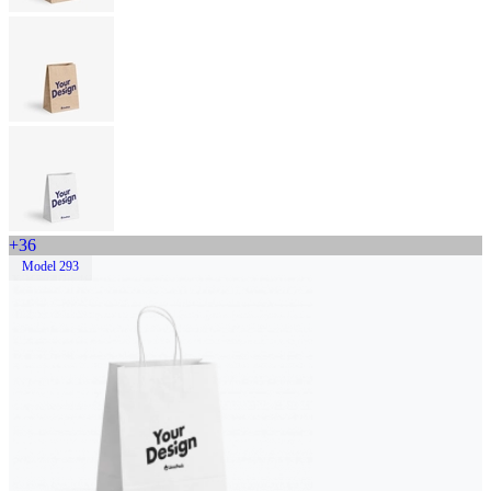
+36
Model 293