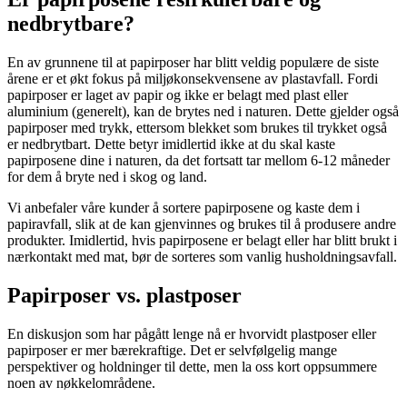
nedbrytbare?
En av grunnene til at papirposer har blitt veldig populære de siste
årene er et økt fokus på miljøkonsekvensene av plastavfall. Fordi
papirposer er laget av papir og ikke er belagt med plast eller
aluminium (generelt), kan de brytes ned i naturen. Dette gjelder også
papirposer med trykk, ettersom blekket som brukes til trykket også
er nedbrytbart. Dette betyr imidlertid ikke at du skal kaste
papirposene dine i naturen, da det fortsatt tar mellom 6-12 måneder
for dem å bryte ned i skog og land.
Vi anbefaler våre kunder å sortere papirposene og kaste dem i
papiravfall, slik at de kan gjenvinnes og brukes til å produsere andre
produkter. Imidlertid, hvis papirposene er belagt eller har blitt brukt i
nærkontakt med mat, bør de sorteres som vanlig husholdningsavfall.
Papirposer vs. plastposer
En diskusjon som har pågått lenge nå er hvorvidt plastposer eller
papirposer er mer bærekraftige. Det er selvfølgelig mange
perspektiver og holdninger til dette, men la oss kort oppsummere
noen av nøkkelområdene.