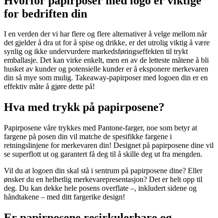
Hvorfor papirposer med logo er viktige
for bedriften din
I en verden der vi har flere og flere alternativer å velge mellom når
det gjelder å dra ut for å spise og drikke, er det utrolig viktig å være
synlig og ikke undervurdere markedsføringseffekten til trykt
emballasje. Det kan virke enkelt, men en av de letteste måtene å bli
husket av kunder og potensielle kunder er å eksponere merkevaren
din så mye som mulig. Takeaway-papirposer med logoen din er en
effektiv måte å gjøre dette på!
Hva med trykk på papirposene?
Papirposene våre trykkes med Pantone-farger, noe som betyr at
fargene på posen din vil matche de spesifikke fargene i
retningslinjene for merkevaren din! Designet på papirposene dine vil
se superflott ut og garantert få deg til å skille deg ut fra mengden.
Vil du at logoen din skal stå i sentrum på papirposene dine? Eller
ønsker du en helhetlig merkevarepresentasjon? Det er helt opp til
deg. Du kan dekke hele posens overflate –, inkludert sidene og
håndtakene – med ditt fargerike design!
Er papirposene resirkulerbare og