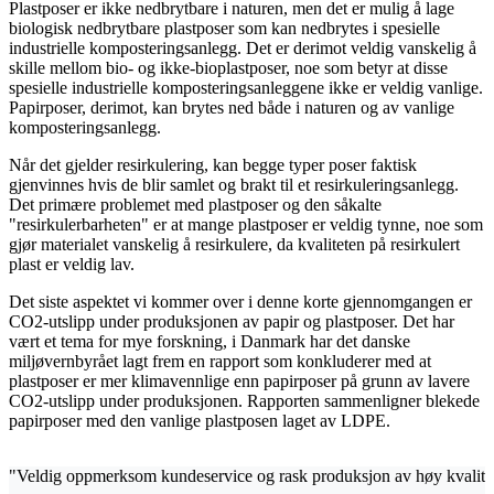
Plastposer er ikke nedbrytbare i naturen, men det er mulig å lage
biologisk nedbrytbare plastposer som kan nedbrytes i spesielle
industrielle komposteringsanlegg. Det er derimot veldig vanskelig å
skille mellom bio- og ikke-bioplastposer, noe som betyr at disse
spesielle industrielle komposteringsanleggene ikke er veldig vanlige.
Papirposer, derimot, kan brytes ned både i naturen og av vanlige
komposteringsanlegg.
Når det gjelder resirkulering, kan begge typer poser faktisk
gjenvinnes hvis de blir samlet og brakt til et resirkuleringsanlegg.
Det primære problemet med plastposer og den såkalte
"resirkulerbarheten" er at mange plastposer er veldig tynne, noe som
gjør materialet vanskelig å resirkulere, da kvaliteten på resirkulert
plast er veldig lav.
Det siste aspektet vi kommer over i denne korte gjennomgangen er
CO2-utslipp under produksjonen av papir og plastposer. Det har
vært et tema for mye forskning, i Danmark har det danske
miljøvernbyrået lagt frem en rapport som konkluderer med at
plastposer er mer klimavennlige enn papirposer på grunn av lavere
CO2-utslipp under produksjonen. Rapporten sammenligner blekede
papirposer med den vanlige plastposen laget av LDPE.
"Veldig oppmerksom kundeservice og rask produksjon av høy kvalitet. 