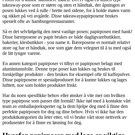
takeaway-pose som er større og uten et håndtak, der åpningen av
posen lukkes ved å rulle / brette ned sidene, for å holde maten varm
og sikker på vei avgårde. Disse takeawaypapirposene brukes
spesielt ofte av hamburgerrestauranter.
Så er det selvfølgelig den mest vanlige posen; papirposen med hank!
Disse bæreposene av papir brukes av både dagligvarebutikker,
bakerier, klesbutikker - you name it. Bæreposene er normalt relativt
store og har et håndtak, noe som gjør dem velegnet til å ta med også
de litt tyngre varene.
En annen kategori papirposer vi tilbyr er papirposer belagt med
aluminiumsfolie. Denne type poser kan lukkes og brukes til
forskjellige produkter - den brukes for eksempel ofte til kaffepulver.
Disse papirposene er spesialprodusert for å kunne lukkes og lages
lufttett, noe som holder produktet friskt.
Har du noen spesifikke behov eller ønsker å vite mer om hvilken
type papirpose som passer ditt formål? Ikke nøl med å kontakte vårt
team av emballasjeeksperter og la dem hjelpe deg med å finne den
perfekte papirposen for deg og dine behov. Hvis vi ikke har den
produktkategorien du leter etter, vil vi bruke vårt store nettverk av
produsenter for å finne en løsning for deg.