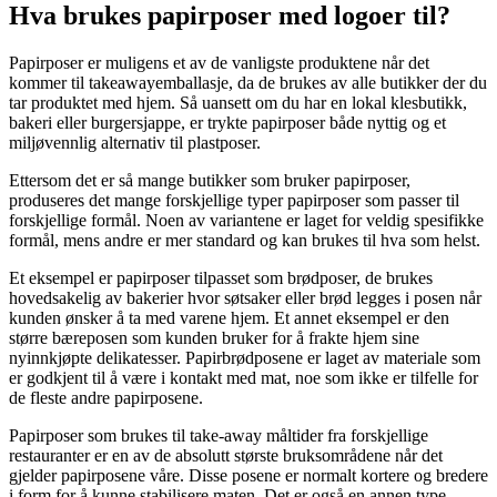
Hva brukes papirposer med logoer til?
Papirposer er muligens et av de vanligste produktene når det
kommer til takeawayemballasje, da de brukes av alle butikker der du
tar produktet med hjem. Så uansett om du har en lokal klesbutikk,
bakeri eller burgersjappe, er trykte papirposer både nyttig og et
miljøvennlig alternativ til plastposer.
Ettersom det er så mange butikker som bruker papirposer,
produseres det mange forskjellige typer papirposer som passer til
forskjellige formål. Noen av variantene er laget for veldig spesifikke
formål, mens andre er mer standard og kan brukes til hva som helst.
Et eksempel er papirposer tilpasset som brødposer, de brukes
hovedsakelig av bakerier hvor søtsaker eller brød legges i posen når
kunden ønsker å ta med varene hjem. Et annet eksempel er den
større bæreposen som kunden bruker for å frakte hjem sine
nyinnkjøpte delikatesser. Papirbrødposene er laget av materiale som
er godkjent til å være i kontakt med mat, noe som ikke er tilfelle for
de fleste andre papirposene.
Papirposer som brukes til take-away måltider fra forskjellige
restauranter er en av de absolutt største bruksområdene når det
gjelder papirposene våre. Disse posene er normalt kortere og bredere
i form for å kunne stabilisere maten. Det er også en annen type