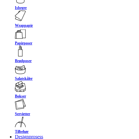
Isbegre
Wrappapir
Papirposer
Brødposer
Salatskåler
Bokser
Servietter
Tilbehør
Designprosess