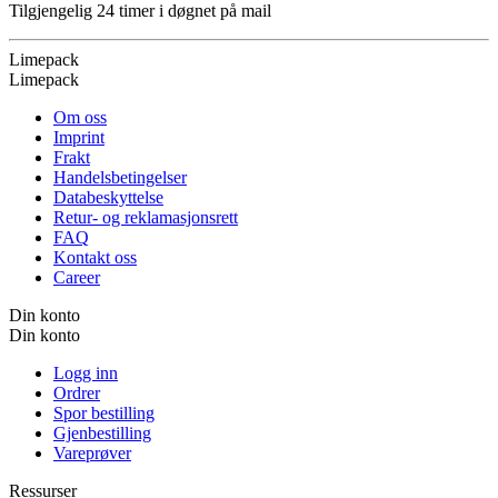
Tilgjengelig 24 timer i døgnet på mail
Limepack
Limepack
Om oss
Imprint
Frakt
Handelsbetingelser
Databeskyttelse
Retur- og reklamasjonsrett
FAQ
Kontakt oss
Career
Din konto
Din konto
Logg inn
Ordrer
Spor bestilling
Gjenbestilling
Vareprøver
Ressurser