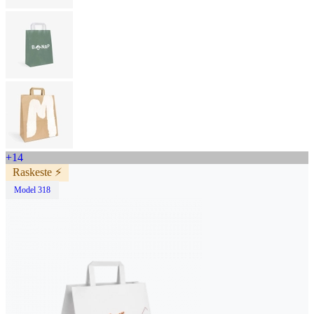
+14
Raskeste ⚡️
Model 318