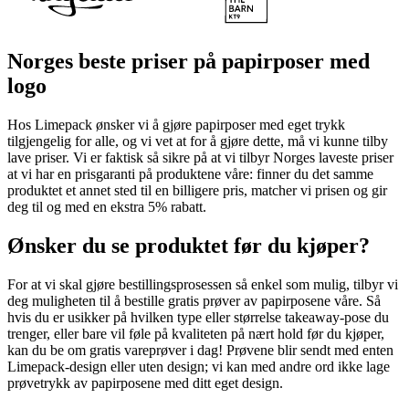
Norges beste priser på papirposer med
logo
Hos Limepack ønsker vi å gjøre papirposer med eget trykk
tilgjengelig for alle, og vi vet at for å gjøre dette, må vi kunne tilby
lave priser. Vi er faktisk så sikre på at vi tilbyr Norges laveste priser
at vi har en prisgaranti på produktene våre: finner du det samme
produktet et annet sted til en billigere pris, matcher vi prisen og gir
deg til og med en ekstra 5% rabatt.
Ønsker du se produktet før du kjøper?
For at vi skal gjøre bestillingsprosessen så enkel som mulig, tilbyr vi
deg muligheten til å bestille gratis prøver av papirposene våre. Så
hvis du er usikker på hvilken type eller størrelse takeaway-pose du
trenger, eller bare vil føle på kvaliteten på nært hold før du kjøper,
kan du be om gratis vareprøver i dag! Prøvene blir sendt med enten
Limepack-design eller uten design; vi kan med andre ord ikke lage
prøvetrykk av papirposene med ditt eget design.