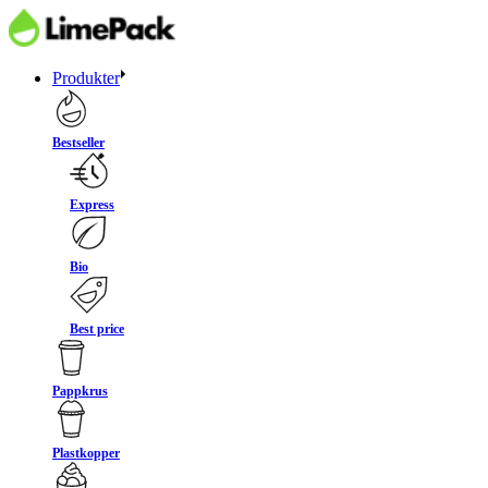
Produkter
Bestseller
Express
Bio
Best price
Pappkrus
Plastkopper