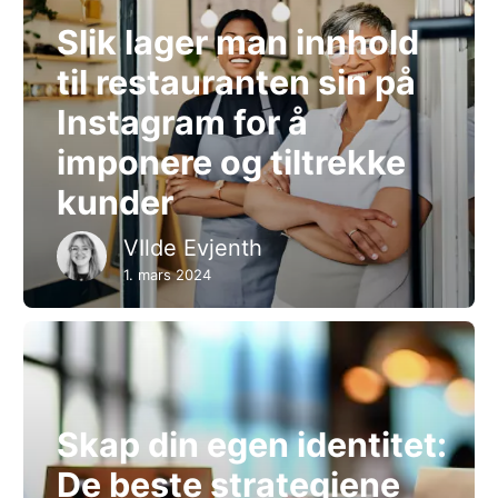
Slik lager man innhold
til restauranten sin på
Instagram for å
imponere og tiltrekke
kunder
VIlde Evjenth
1. mars 2024
Skap din egen identitet:
De beste strategiene