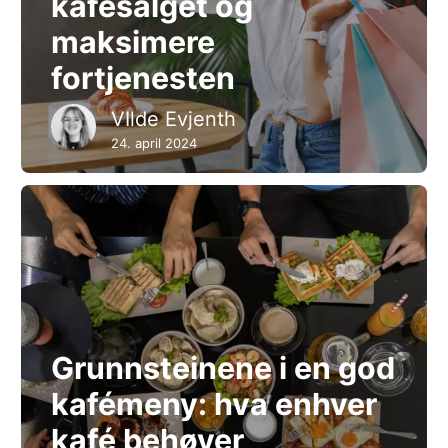
kafésalget og
maksimere
fortjenesten
VIlde Evjenth
24. april 2024
Grunnsteinene i en god
kafémeny: hva enhver
kafé behøver