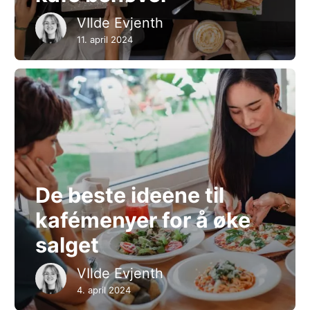
VIlde Evjenth
11. april 2024
De beste ideene til
kafémenyer for å øke
salget
VIlde Evjenth
4. april 2024