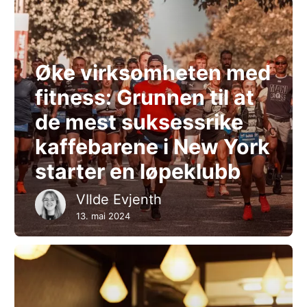
Øke virksomheten med
fitness: Grunnen til at
de mest suksessrike
kaffebarene i New York
starter en løpeklubb
VIlde Evjenth
13. mai 2024