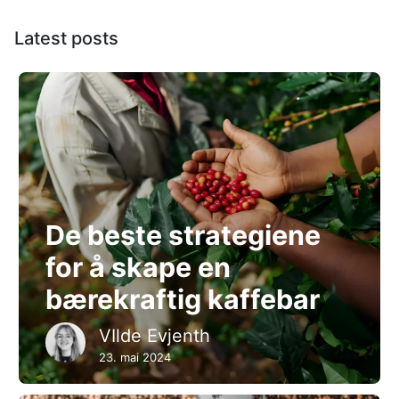
Latest posts
De beste strategiene
for å skape en
bærekraftig kaffebar
VIlde Evjenth
23. mai 2024