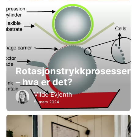
Rotasjonstrykkprosessen
– hva er det?
VIlde Evjenth
5. mars 2024