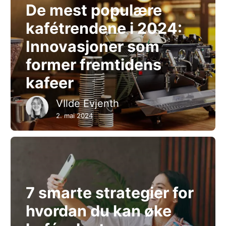
De mest populære
kafétrendene i 2024:
Innovasjoner som
former fremtidens
kafeer
VIlde Evjenth
2. mai 2024
7 smarte strategier for
hvordan du kan øke