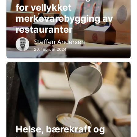
for vellykket
merkevarebygging av
restauranter
Steffen Andersen
20. februar 2024
Helse, bærekraft og