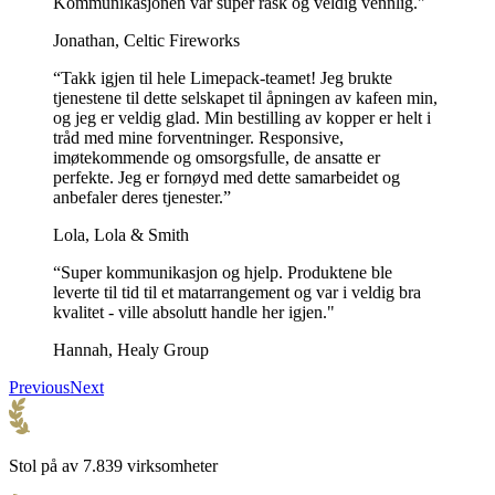
Kommunikasjonen var super rask og veldig vennlig."
Jonathan, Celtic Fireworks
“Takk igjen til hele Limepack-teamet! Jeg brukte
tjenestene til dette selskapet til åpningen av kafeen min,
og jeg er veldig glad. Min bestilling av kopper er helt i
tråd med mine forventninger. Responsive,
imøtekommende og omsorgsfulle, de ansatte er
perfekte. Jeg er fornøyd med dette samarbeidet og
anbefaler deres tjenester.”
Lola, Lola & Smith
“Super kommunikasjon og hjelp. Produktene ble
leverte til tid til et matarrangement og var i veldig bra
kvalitet - ville absolutt handle her igjen."
Hannah, Healy Group
Previous
Next
Stol på av 7.839 virksomheter