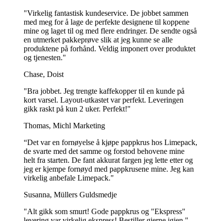
"Virkelig fantastisk kundeservice. De jobbet sammen
med meg for å lage de perfekte designene til koppene
mine og laget til og med flere endringer. De sendte også
en utmerket pakkeprøve slik at jeg kunne se alle
produktene på forhånd. Veldig imponert over produktet
og tjenesten."
Chase, Doist
"Bra jobbet. Jeg trengte kaffekopper til en kunde på
kort varsel. Layout-utkastet var perfekt. Leveringen
gikk raskt på kun 2 uker. Perfekt!"
Thomas, Michl Marketing
“Det var en fornøyelse å kjøpe pappkrus hos Limepack,
de svarte med det samme og forstod behovene mine
helt fra starten. De fant akkurat fargen jeg lette etter og
jeg er kjempe fornøyd med pappkrusene mine. Jeg kan
virkelig anbefale Limepack."
Susanna, Müllers Guldsmedje
"Alt gikk som smurt! Gode pappkrus og "Ekspress"
levering var virkelig ekspress! Bestiller gjerne igjen."