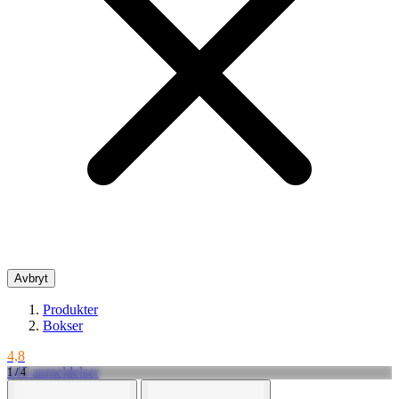
Avbryt
Produkter
Bokser
4,8
145 anmeldelser
1 / 4