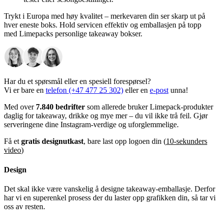
Trykt i Europa med høy kvalitet – merkevaren din ser skarp ut på
hver eneste boks. Hold servicen effektiv og emballasjen på topp
med Limepacks personlige takeaway bokser.
Har du et spørsmål eller en spesiell forespørsel?
Vi er bare en
telefon (+47 477 25 302)
eller en
e-post
unna!
Med over
7.840 bedrifter
som allerede bruker Limepack-produkter
daglig for takeaway, drikke og mye mer – du vil ikke trå feil. Gjør
serveringene dine Instagram-verdige og uforglemmelige.
Få et
gratis designutkast
, bare last opp logoen din (
10-sekunders
video
)
Design
Det skal ikke være vanskelig å designe takeaway-emballasje. Derfor
har vi en superenkel prosess der du laster opp grafikken din, så tar vi
oss av resten.