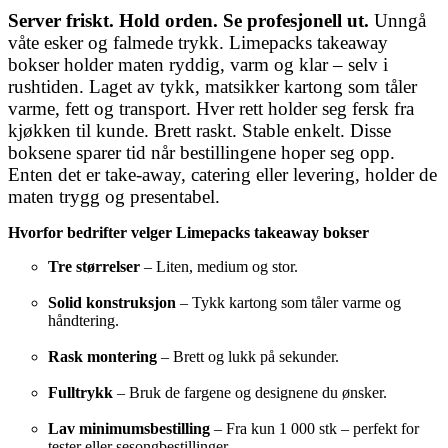
Server friskt. Hold orden. Se profesjonell ut.
Unngå
våte esker og falmede trykk. Limepacks takeaway
bokser holder maten ryddig, varm og klar – selv i
rushtiden. Laget av tykk, matsikker kartong som tåler
varme, fett og transport. Hver rett holder seg fersk fra
kjøkken til kunde. Brett raskt. Stable enkelt. Disse
boksene sparer tid når bestillingene hoper seg opp.
Enten det er take-away, catering eller levering, holder de
maten trygg og presentabel.
Hvorfor bedrifter velger Limepacks takeaway bokser
Tre størrelser
– Liten, medium og stor.
Solid konstruksjon
– Tykk kartong som tåler varme og
håndtering.
Rask montering
– Brett og lukk på sekunder.
Fulltrykk
– Bruk de fargene og designene du ønsker.
Lav minimumsbestilling
– Fra kun 1 000 stk – perfekt for
tester eller sesongbestillinger.