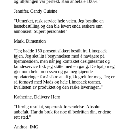
og utføringen var perfekt. Kan anbefale 100%."
Jennifer, Candy Cuisine
"Utmerket, rask service hele veien. Jeg bestilte en
hastebestilling og den ble levert enda raskere enn
annonsert. Supert personale!"
Mark, Dimension
"Jeg hadde 150 prosent sikkert bestilt fra Limepack
igjen. Jeg slet litt i begynnelsen med å navigere på
hjemmesiden, men når jeg kontaktet designteamet og
kundeservice fikk jeg støtte med en gang. De hjalp meg
gjennom hele prosessen og ga meg løpende
oppdateringer for å sikre at alt gikk greit for meg. Jeg er
så fornøyd med Mads og hele Limepack teamet,
kvaliteten av produktet og den raske leveringen."
Katherine, Delivery Hero
"Utrolig resultat, superrask forsendelse. Absolutt
anbefalt. Har du bruk for noe til bedriften din, er dette
rett sted."
Andrea, IMG