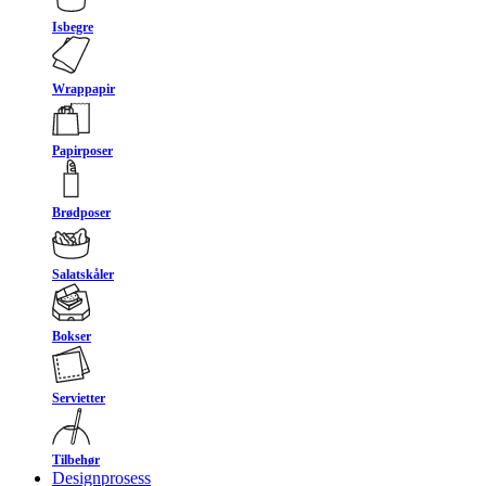
Isbegre
Wrappapir
Papirposer
Brødposer
Salatskåler
Bokser
Servietter
Tilbehør
Designprosess