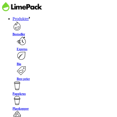
Produkter
Bestseller
Express
Bio
Best price
Pappkrus
Plastkopper