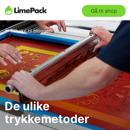
Gå til shop
← Tilbake til bloggen
De ulike
trykkemetoder